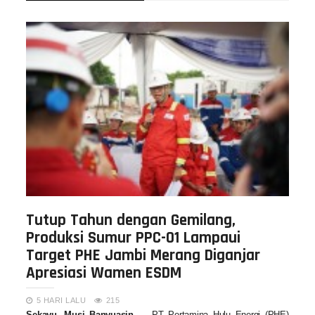
Tutup Tahun dengan Gemilang,
Produksi Sumur PPC-01 Lampaui
Target PHE Jambi Merang Diganjar
Apresiasi Wamen ESDM
5 HARI LALU
215
Sekayu, Musi Banyuasin
— PT Pertamina Hulu Energi (PHE)