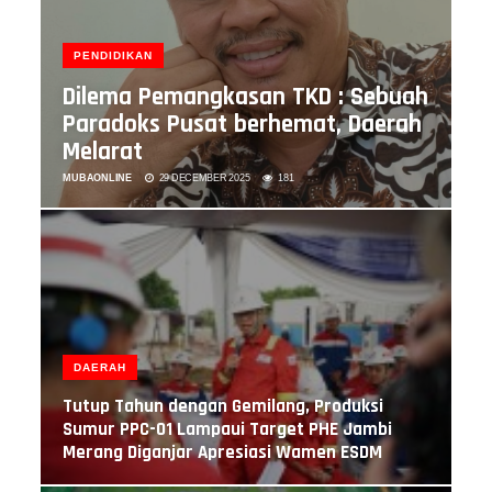
PENDIDIKAN
Dilema Pemangkasan TKD : Sebuah
Paradoks Pusat berhemat, Daerah
Melarat
MUBAONLINE
29 DECEMBER 2025
181
DAERAH
Tutup Tahun dengan Gemilang, Produksi
Sumur PPC-01 Lampaui Target PHE Jambi
Merang Diganjar Apresiasi Wamen ESDM