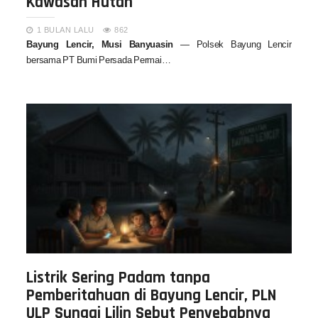
Kawasan Hutan
1 BULAN LALU
862
Bayung Lencir, Musi Banyuasin
— Polsek Bayung Lencir
bersama PT Bumi Persada Permai…
Listrik Sering Padam tanpa
Pemberitahuan di Bayung Lencir, PLN
ULP Sungai Lilin Sebut Penyebabnya