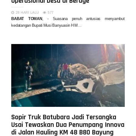
Operasional Desa di Beruge
28 HARI LALU
577
BABAT TOMAN
, - Suasana penuh antusias menyambut
kedatangan Bupati Musi Banyuasin H M…
Sopir Truk Batubara Jadi Tersangka
Usai Tewaskan Dua Penumpang Innova
di Jalan Hauling KM 48 B80 Bayung